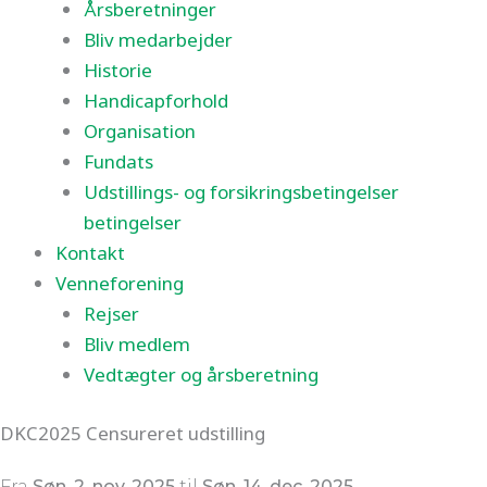
Årsberetninger
Bliv medarbejder
Historie
Handicapforhold
Organisation
Fundats
Udstillings- og forsikringsbetingelser
betingelser
Kontakt
Venneforening
Rejser
Bliv medlem
Vedtægter og årsberetning
DKC2025 Censureret udstilling
Fra
Søn.
2. nov. 2025
til
Søn.
14. dec. 2025