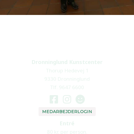
Dronninglund Kunstcenter
Thorup Hedevej 1
9330 Dronninglund
Tlf. 9647 6600
MEDARBEJDERLOGIN
Entré
80 kr. per person.