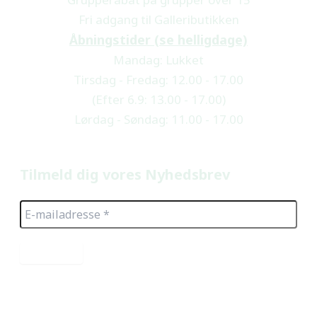
Fri adgang til Galleributikken
Åbningstider (se helligdage)
Mandag: Lukket
Tirsdag - Fredag: 12.00 - 17.00
(Efter 6.9: 13.00 - 17.00)
Lørdag - Søndag: 11.00 - 17.00
Tilmeld dig vores Nyhedsbrev