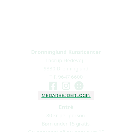
Dronninglund Kunstcenter
Thorup Hedevej 1
9330 Dronninglund
Tlf. 9647 6600
MEDARBEJDERLOGIN
Entré
80 kr. per person.
Børn under 15 gratis.
Grupperabat på grupper over 15